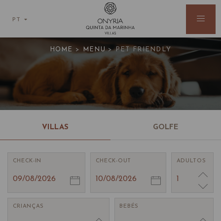
PT
Pet Friendly
HOME
>
MENU
>
PET FRIENDLY
VILLAS
GOLFE
CHECK-IN
CHECK-OUT
ADULTOS
09/08/2026
10/08/2026
1
CRIANÇAS
BEBÉS