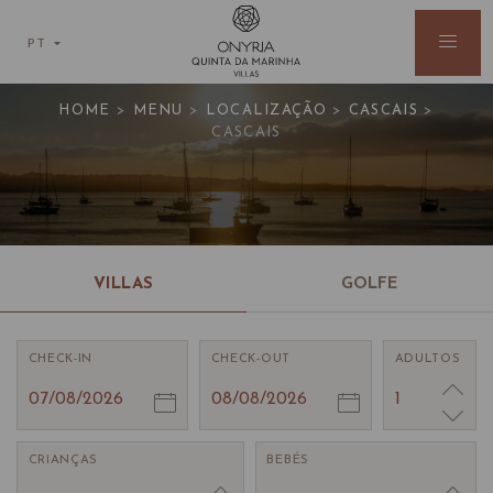
PT
Cascais (4km de distância)
HOME
>
MENU
>
LOCALIZAÇÃO
>
CASCAIS
>
CASCAIS
VILLAS
GOLFE
CHECK-IN
CHECK-OUT
ADULTOS
07/08/2026
08/08/2026
1
CRIANÇAS
BEBÉS