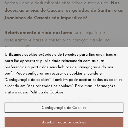
óptimo vinho e deslumbrante vista sobre o mar ou rio.
Nos
doces, as areias de Cascais, os gelados do Santini e as
Joaninhas de Cascais são imperdíveis!
Relativamente à vida nocturna
, um conjunto de
restaurantes e bares é avistado no coração da vila, na
Marina de Cascais e junto às praias com óptimas esplanadas
Utilizamos cookies próprios e de terceiros para fins analíticos e
à beira-mar. O Casino Estoril é outra atraccão para quem
para lhe apresentar publicidade relacionada com as suas
quer jantar, jogar, apreciar os vários espetáculos que lá
preferências a partir dos seus hábitos de navegação e do seu
decorrem e, quem sabe dar “um passinho de dança” na
perfil. Pode configurar ou recusar os cookies clicando em
discoteca Jézebel. Ainda para dançar, a Discoteca Tamariz
“Configuração de cookies”. Também pode aceitar todos os cookies
encanta e diverte num espaço junto à praia.
clicando em “Aceitar todos os cookies”. Para mais informações
visite a nossa Politica de Cookies.
Visite o site da Câmara Municipal de Cascais
Configuração de Cookies
Aceitar todos os cookies