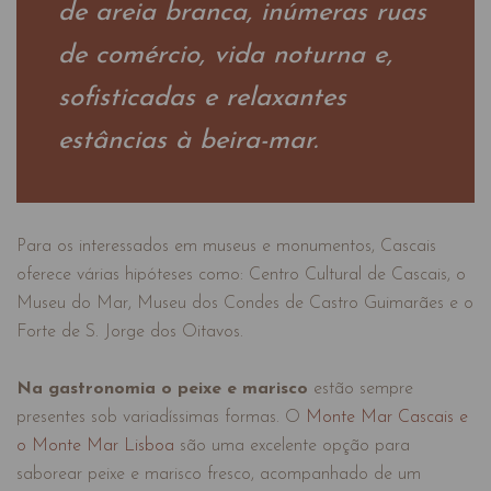
de areia branca, inúmeras ruas
de comércio, vida noturna e,
sofisticadas e relaxantes
estâncias à beira-mar.
Para os interessados em museus e monumentos, Cascais
oferece várias hipóteses como: Centro Cultural de Cascais, o
Museu do Mar, Museu dos Condes de Castro Guimarães e o
Forte de S. Jorge dos Oitavos.
Na gastronomia o peixe e marisco
estão sempre
presentes sob variadíssimas formas. O
Monte Mar Cascais e
o Monte Mar Lisboa
são uma excelente opção para
saborear peixe e marisco fresco, acompanhado de um