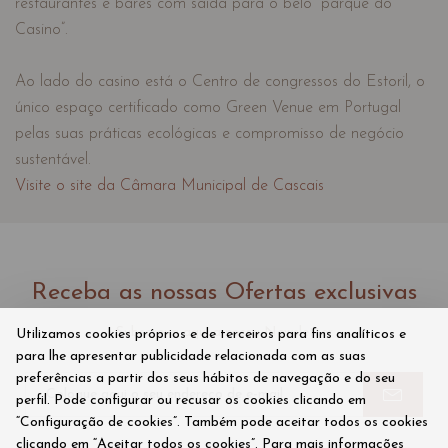
restaurantes e bares com saída para o belo “parque do
Casino”.
Ao lado do casino está o Centro de congressos do Estoril, o
único espaço certificado como Green Venue em Portugal
pelas suas práticas ecológicas e compromisso de negócio
sustentável.
Visite o site da Câmara Municipal de Cascais
Receba as nossas Ofertas exclusivas
Subscreva aqui a nossa Newsletter
Utilizamos cookies próprios e de terceiros para fins analíticos e
para lhe apresentar publicidade relacionada com as suas
preferências a partir dos seus hábitos de navegação e do seu
perfil. Pode configurar ou recusar os cookies clicando em
“Configuração de cookies”. Também pode aceitar todos os cookies
clicando em “Aceitar todos os cookies”. Para mais informações