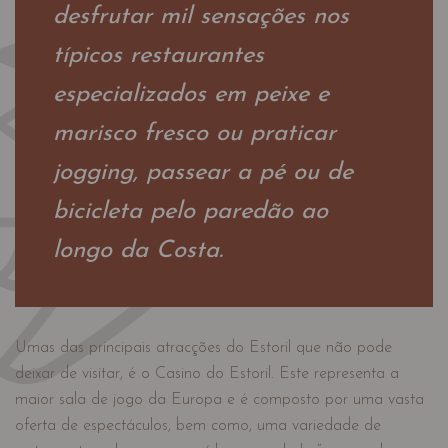
desfrutar mil sensações nos
típicos restaurantes
especializados em peixe e
marisco fresco ou praticar
jogging, passear a pé ou de
bicicleta pelo paredão ao
longo da Costa.
Umas das principais atracções do Estoril que não pode
deixar de visitar, é o Casino do Estoril. Este representa a
maior sala de jogo da Europa e é composto por uma vasta
oferta de espectáculos, bem como, uma variedade de